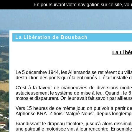
En poursuivant votre navigation sur ce site, vo
La Libération de Bousbach
La Libé
Le 5 décembre 1944, les Allemands se retirèrent du vil
destruction des ponts qui étaient minés. Il était installé
C'est à la faveur de manoeuvres de diversions mod
astucieusement le système de mise à feu. Quand , le 6
motos et disparurent. On leur avait fait savoir par ailleurs
Vers 15 heures de ce même jour, on put voir à partir 
Alphonse KRATZ trois "Malgrè-Nous", depuis longtemps c
Brandissant le drapeau tricolore, jusqu'à alors dissimu
une patrouille motorisée vint à leur rencontre. Ensemble