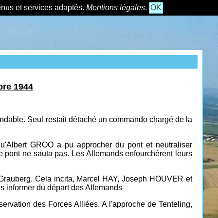
tenus et services adaptés.
Mentions légales
.
OK
bre 1944
fendable. Seul restait détaché un commando chargé de la
'Albert GROO a pu approcher du pont et neutraliser
e pont ne sauta pas. Les Allemands enfourchèrent leurs
le Grauberg. Cela incita, Marcel HAY, Joseph HOUVER et
es informer du départ des Allemands
servation des Forces Alliées. A l'approche de Tenteling,