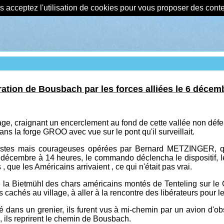
us acceptez l'utilisation de cookies pour vous proposer des con
ration de Bousbach par les forces alliées le 6 décem
lage, craignant un encerclement au fond de cette vallée non dé
 dans la forge GROO avec vue sur le pont qu'il surveillait.
estes mais courageuses opérées par Bernard METZINGER, qu
 décembre à 14 heures, le commando déclencha le dispositif, l
 , que les Américains arrivaient , ce qui n'était pas vrai.
de la Bietmühl des chars américains montés de Tenteling sur 
achés au village, à aller à la rencontre des libérateurs pour l
lé dans un grenier, ils furent vus à mi-chemin par un avion d'ob
, ils reprirent le chemin de Bousbach.