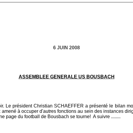
________________________________________________________
6 JUIN 2008
ASSEMBLEE GENERALE US BOUSBACH
. Le président Christian SCHAEFFER a présenté le bilan moral e
 est amené à occuper d'autres fonctions au sein des instances d
e page du football de Bousbach se tourne! A suivre ........