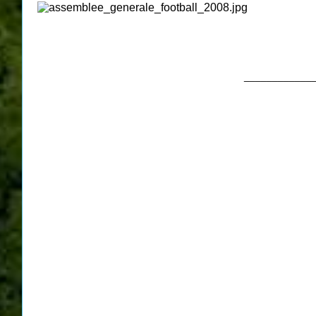
____________