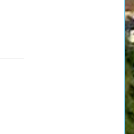
__________