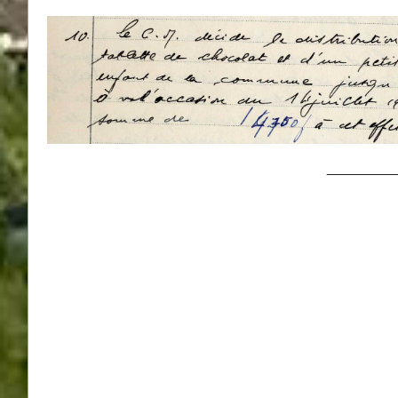
__________