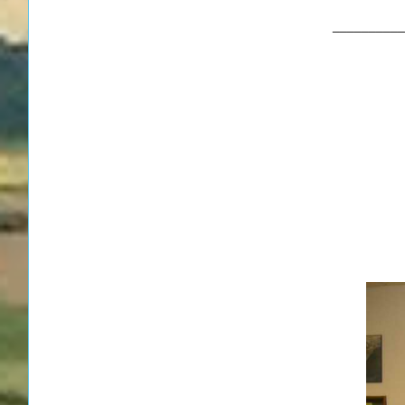
__________