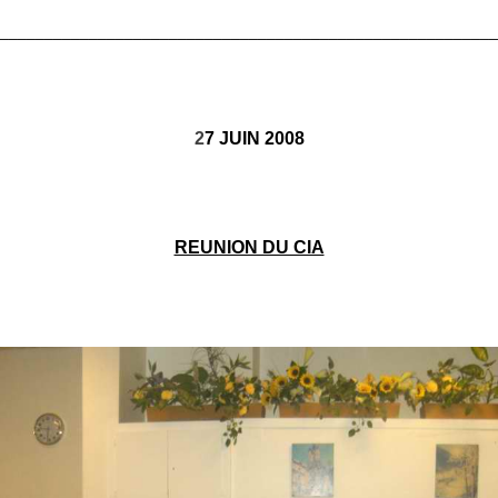
________________________________________________________
2
7 JUIN 2008
REUNION DU CIA