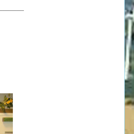
__________