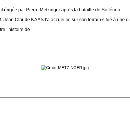
t érigée par Pierre Metzinger après la bataille de Solférino
M. Jean Claude KAAS l'a accueillie sur son terrain situé à une d
re l'histoire de
________________________________________________________