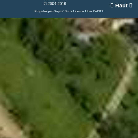
© 2004-2019

Haut

Propulsé par GuppY
Sous Licence Libre CeCILL