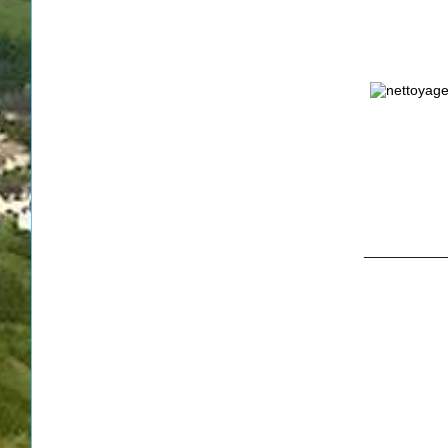
__________