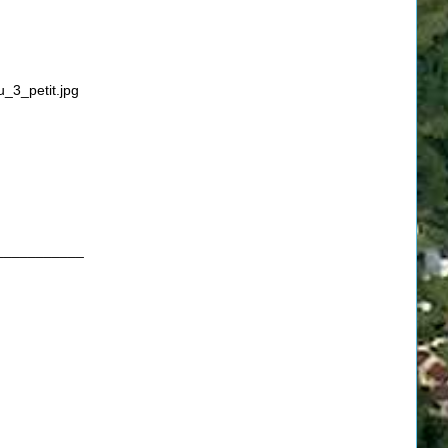
___________