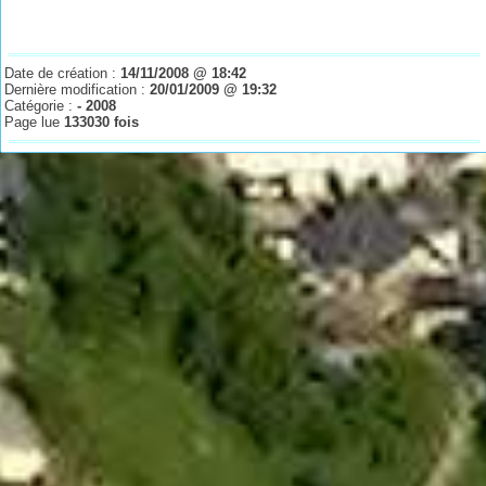
Date de création :
14/11/2008 @ 18:42
Dernière modification :
20/01/2009 @ 19:32
Catégorie :
- 2008
Page lue
133030 fois