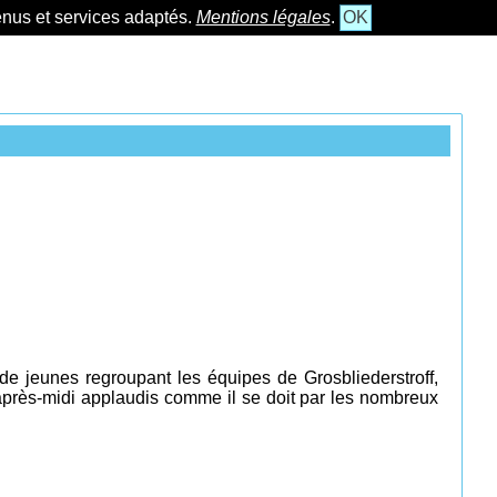
tenus et services adaptés.
Mentions légales
.
OK
de jeunes regroupant les équipes de Grosbliederstroff,
après-midi applaudis comme il se doit par les nombreux