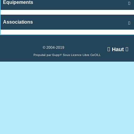
Equipements

Associations

© 2004-2019

Haut

Propulsé par GuppY
Sous Licence Libre CeCILL