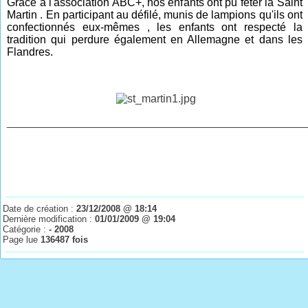
Grâce à l'association ABC+, nos enfants ont pu fêter la Saint
Martin . En participant au défilé, munis de lampions qu'ils ont
confectionnés eux-mêmes , les enfants ont respecté la
tradition qui perdure également en Allemagne et dans les
Flandres.
________________________________________________
Date de création :
23/12/2008 @ 18:14
Dernière modification :
01/01/2009 @ 19:04
Catégorie :
- 2008
Page lue
136487 fois