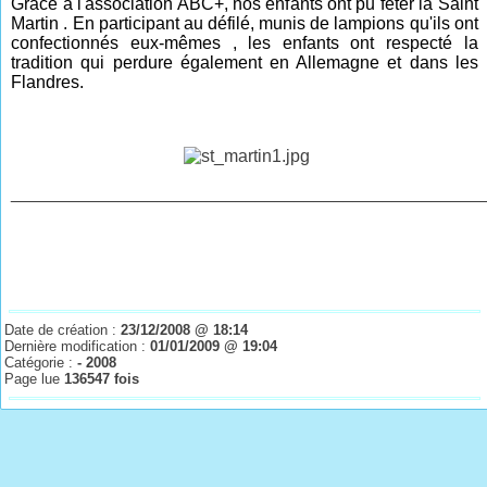
Grâce à l'association ABC+, nos enfants ont pu fêter la Saint
Martin . En participant au défilé, munis de lampions qu'ils ont
confectionnés eux-mêmes , les enfants ont respecté la
tradition qui perdure également en Allemagne et dans les
Flandres.
________________________________________________
Date de création :
23/12/2008 @ 18:14
Dernière modification :
01/01/2009 @ 19:04
Catégorie :
- 2008
Page lue
136547 fois