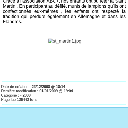
Grâce à l'association ABC+, nos enfants ont pu fêter la Saint
Martin . En participant au défilé, munis de lampions qu'ils ont
confectionnés eux-mêmes , les enfants ont respecté la
tradition qui perdure également en Allemagne et dans les
Flandres.
________________________________________________
Date de création :
23/12/2008 @ 18:14
Dernière modification :
01/01/2009 @ 19:04
Catégorie :
- 2008
Page lue
136443 fois