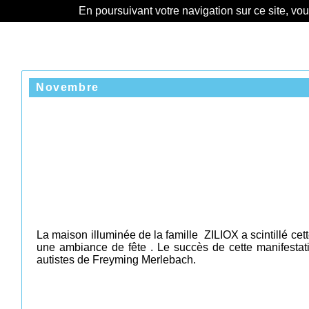
En poursuivant votre navigation sur ce site, vo
Novembre
La maison illuminée de la famille ZILIOX a scintillé ce
une ambiance de fête . Le succès de cette manifestati
autistes de Freyming Merlebach.