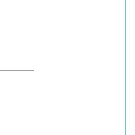
______________