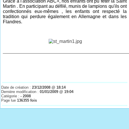
Grâce à l'association ABC+, nos enfants ont pu fêter la Saint
Martin . En participant au défilé, munis de lampions qu'ils ont
confectionnés eux-mêmes , les enfants ont respecté la
tradition qui perdure également en Allemagne et dans les
Flandres.
________________________________________________
Date de création :
23/12/2008 @ 18:14
Dernière modification :
01/01/2009 @ 19:04
Catégorie :
- 2008
Page lue
136355 fois