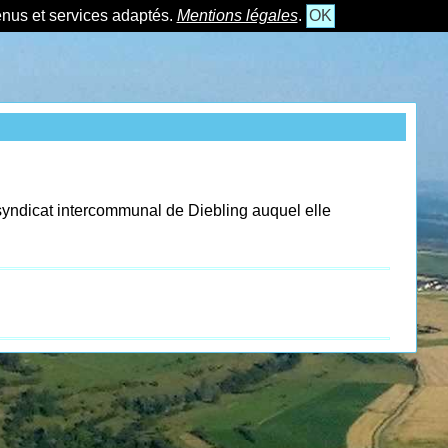
tenus et services adaptés.
Mentions légales
.
OK
du syndicat intercommunal de Diebling auquel elle