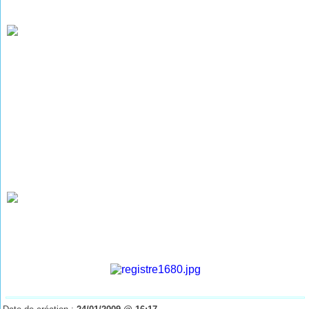
Les Décès de 1903 à 1918
(photographies de M. René WEISSLINGER)
Les Décès de 1919 à 1934
(photographies de M. René WEISSLINGER)