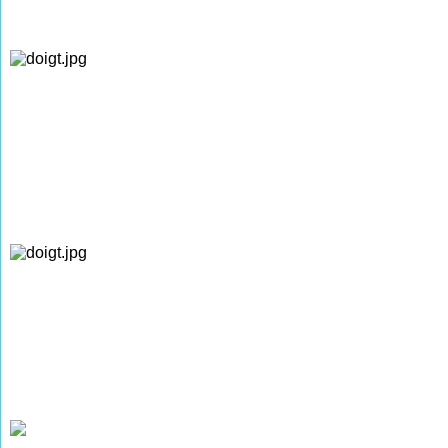
Les Naissances Mariages Décès de 1863 à
1871
(photographies de M. René WEISSLINGER)
Les Naissances de 1872 à 1882
(photographies de M. René WEISSLINGER)
Les Mariages de 1872 à 1882