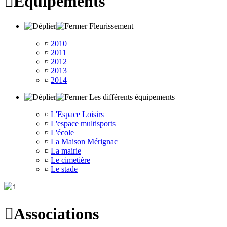

Equipements
Fleurissement
¤
2010
¤
2011
¤
2012
¤
2013
¤
2014
Les différents équipements
¤
L'Espace Loisirs
¤
L'espace multisports
¤
L'école
¤
La Maison Mérignac
¤
La mairie
¤
Le cimetière
¤
Le stade

Associations