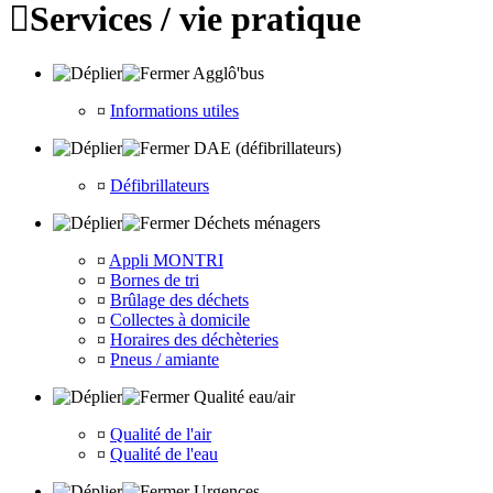

Services / vie pratique
Agglô'bus
¤
Informations utiles
DAE (défibrillateurs)
¤
Défibrillateurs
Déchets ménagers
¤
Appli MONTRI
¤
Bornes de tri
¤
Brûlage des déchets
¤
Collectes à domicile
¤
Horaires des déchèteries
¤
Pneus / amiante
Qualité eau/air
¤
Qualité de l'air
¤
Qualité de l'eau
Urgences