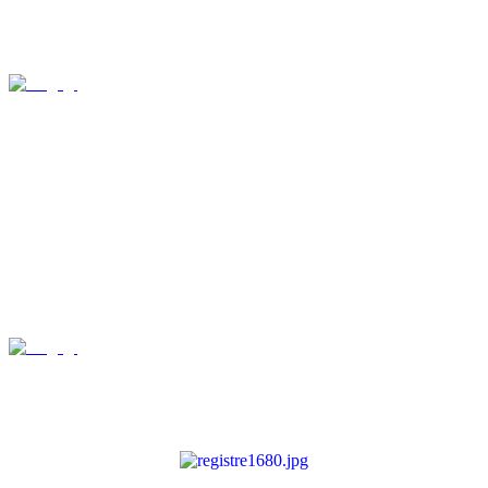
Les Décès de 1903 à 1918
(photographies de M. René WEISSLINGER)
Les Décès de 1919 à 1934
(photographies de M. René WEISSLINGER)