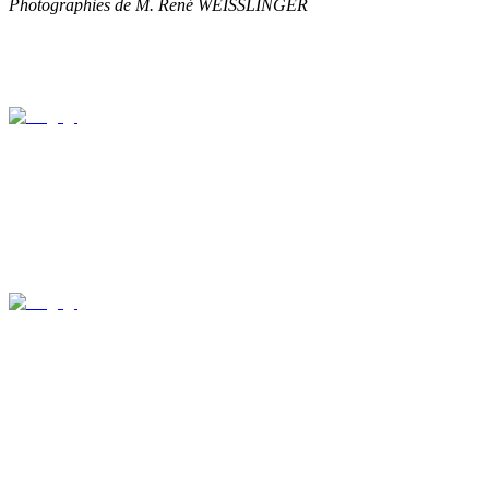
Photographies de M. René WEISSLINGER
Baptêmes Mariages Sépultures 1772-1784
(Photograhies de M. René WEISSLINGER)
Les Naissances Mariages Décès de 1785 à l'An 6
(photographies de M. René WEISSLINGER)