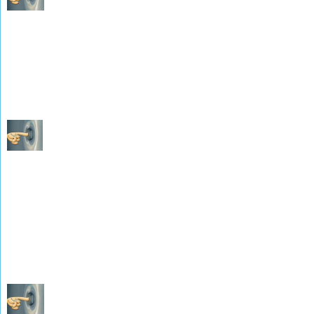
Baptêmes Mariages Sépultures 1772-1784
(Photograhies de M. René WEISSLINGER)
Les Naissances Mariages Décès de 1785 à l'An 6
(photographies de M. René WEISSLINGER)