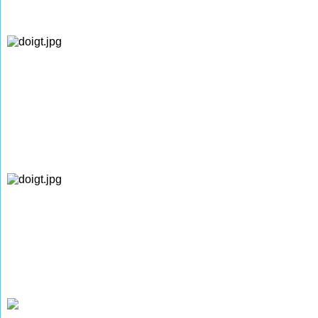
Les Naissances Mariages Décès de 1863 à
1871
(photographies de M. René WEISSLINGER)
Les Naissances de 1872 à 1882
(photographies de M. René WEISSLINGER)
Les Mariages de 1872 à 1882