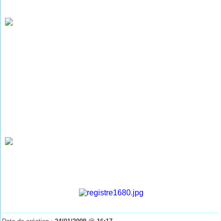
Les Décès de 1903 à 1918
(photographies de M. René WEISSLINGER)
Les Décès de 1919 à 1934
(photographies de M. René WEISSLINGER)