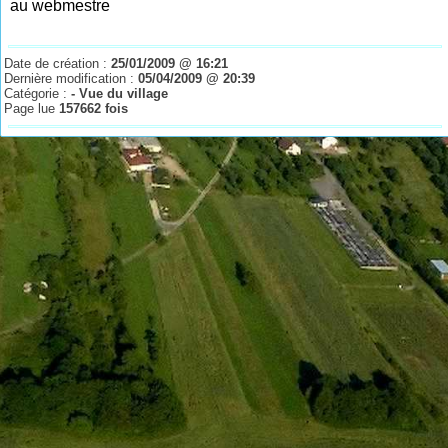
au webmestre
Date de création :
25/01/2009 @ 16:21
Dernière modification :
05/04/2009 @ 20:39
Catégorie :
- Vue du village
Page lue
157662 fois