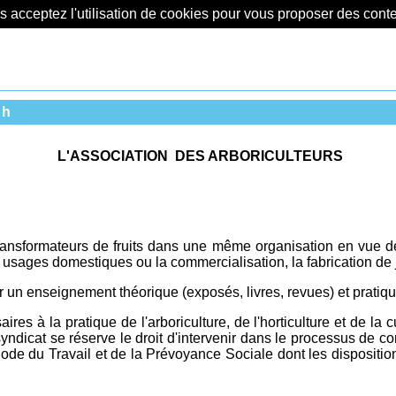
us acceptez l'utilisation de cookies pour vous proposer des con
ch
L'ASSOCIATION DES ARBORICULTEURS
ransformateurs de fruits dans une même organisation en vue d
usages domestiques ou la commercialisation, la fabrication de jus 
 par un enseignement théorique (exposés, livres, revues) et pratiq
s à la pratique de l'arboriculture, de l'horticulture et de la cul
 syndicat se réserve le droit d'intervenir dans le processus de
 du Code du Travail et de la Prévoyance Sociale dont les dispositi