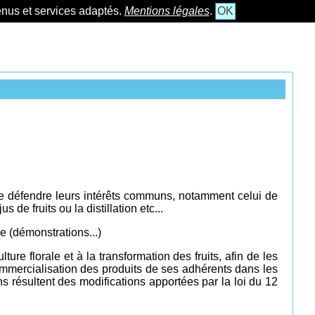
tenus et services adaptés.
Mentions légales
.
OK
e défendre leurs intérêts communs, notamment celui de
de fruits ou la distillation etc...
ue (démonstrations...)
ture florale et à la transformation des fruits, afin de les
 commercialisation des produits de ses adhérents dans les
ons résultent des modifications a
pportées par la loi du 12