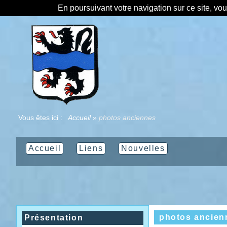
En poursuivant votre navigation sur ce site, vo
Vous êtes ici :
Accueil
»
photos anciennes
Accueil
Liens
Nouvelles
photos ancien
Présentation