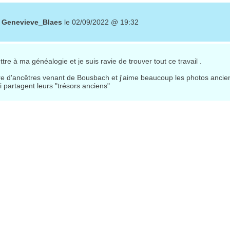
r
Genevieve_Blaes
le 02/09/2022 @ 19:32
re à ma généalogie et je suis ravie de trouver tout ce travail .
bre d'ancêtres venant de Bousbach et j'aime beaucoup les photos anci
i partagent leurs "trésors anciens"