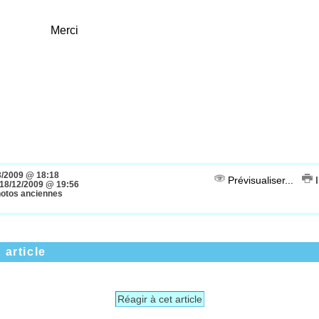
rci
3/2009 @ 18:18
Prévisualiser...
I
18/12/2009 @ 19:56
hotos anciennes
 article
Réagir à cet article