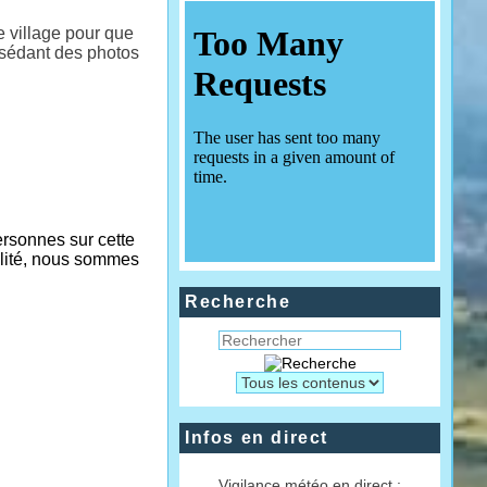
 village pour que
ssédant des photos
rsonnes sur cette
alité, nous sommes
Recherche
Infos en direct
Vigilance météo en direct :