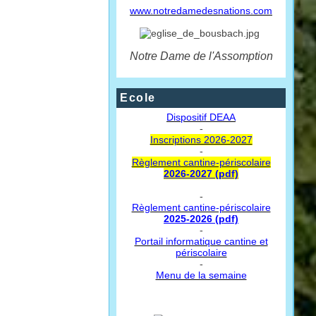
www.notredamedesnations.com
Notre Dame de l'Assomption
Ecole
Dispositif DEAA
-
Inscriptions 2026-2027
-
Règlement cantine-périscolaire
2026-2027 (pdf)
-
Règlement cantine-périscolaire
2025-2026 (pdf)
-
Portail informatique cantine et
périscolaire
-
Menu de la semaine