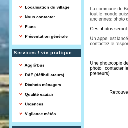
Localisation du village
La commune de Bou
tout le monde puis
Nous contacter
anciennes: photo de
Plans
Ces photos seront 
Présentation générale
Un appel est lancé
contactez le resp
Services / vie pratique
Une photocopie de
Agglô'bus
photo, contacter l
preneurs)
DAE (défibrillateurs)
Déchets ménagers
Retrouvez ces ph
Qualité eau/air
Urgences
Vigilance météo