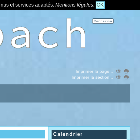
tenus et services adaptés.
Mentions légales
.
OK
Connexion
Imprimer la page...
Imprimer la section...
Calendrier