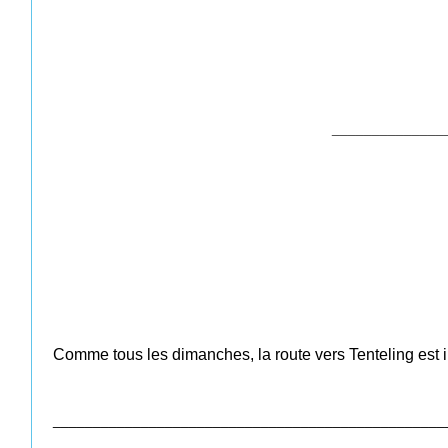
______________
Comme tous les dimanches, la route vers Tenteling est i
_________________________________________________