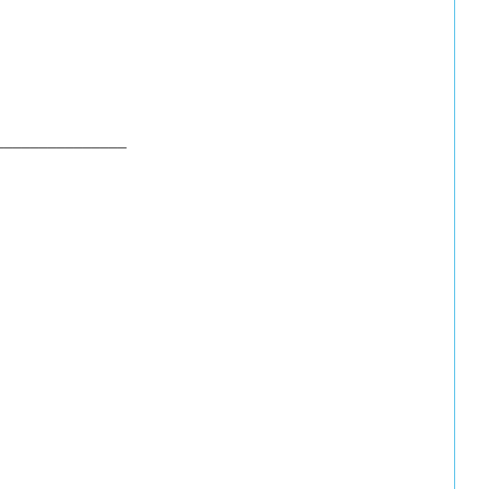
_______________