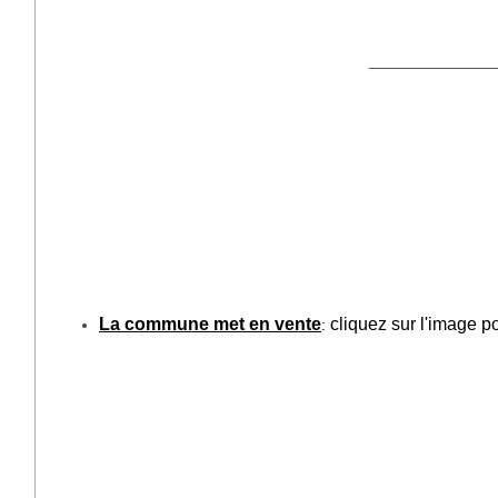
______________
La commune met en vente
cliquez
sur l'
image
p
: