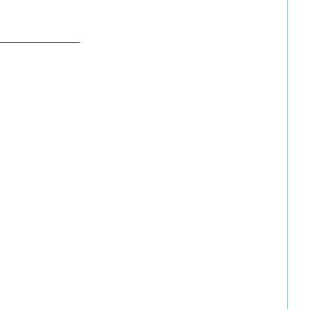
_______________