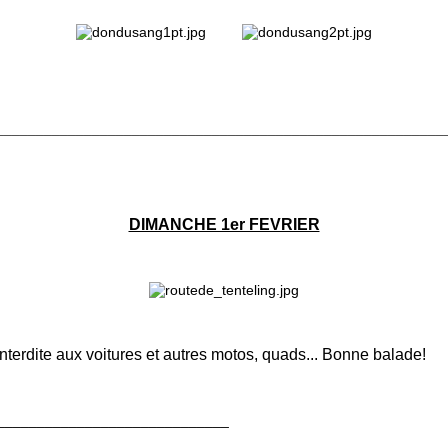
________________________________________________________
DIMANCHE 1er FEVRIER
nterdite aux voitures et autres motos, quads... Bonne balade!
_____________________________