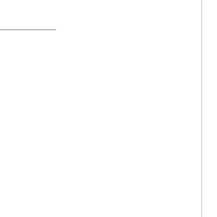
_______________