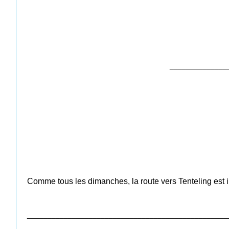
______________
Comme tous les dimanches, la route vers Tenteling est i
_________________________________________________