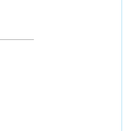
_______________