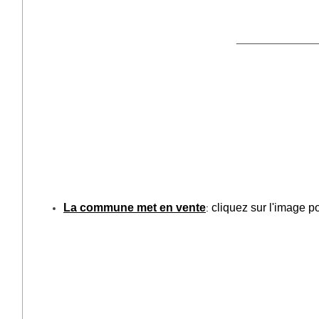
______________
La commune met en vente
cliquez
sur l'
image
p
: