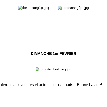
________________________________________________________
DIMANCHE 1er FEVRIER
nterdite aux voitures et autres motos, quads... Bonne balade!
_____________________________