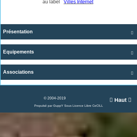
au label
Villes Internet
Présentation

Equipements

Associations

© 2004-2019

Haut

Propulsé par GuppY
Sous Licence Libre CeCILL