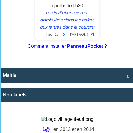
Comment installer
PanneauPocket
?
Mairie

Nos labels
1@
en 2012 et en 2014