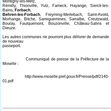
Montigny-les-Metz,
Rémilly, Thionville, Yutz, Fameck, Hayange, Sierck-les-
Bains,
Forbach
,
Behren-les-Forbach
, Freyming-Merlebach, Saint-Avold,
Morhange, Bitche, Sarreguemines, Sarralbe, Creutzwald,
Boulay, Faulquemont, Bouzonville, Château-Salins et
Dieuze.
Les autres communes ne pourront plus délivrer de demande
de nouveau
passeport.
Communiqué de presse de la Préfecture de la
Moselle :
http://www.moselle.pref.gouv.fr/Presse/pdf/2140-
01.pdf
________________________________________________