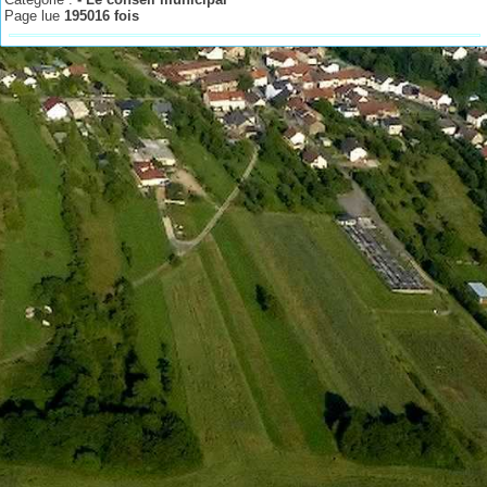
Page lue
195016 fois