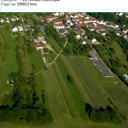
Page lue
195013 fois