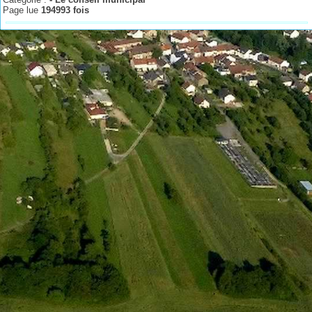
Page lue
194993 fois