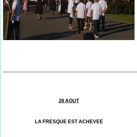
________________________________________________
26 AOUT
LA FRESQUE EST ACHEVEE