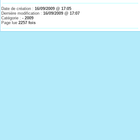
Date de création :
16/09/2009 @ 17:05
Dernière modification :
16/09/2009 @ 17:07
Catégorie :
- 2009
Page lue
2257 fois