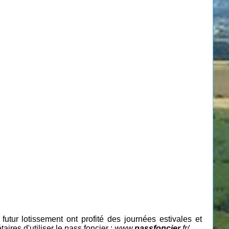
utur lotissement ont profité des journées estivales et
ires d'utiliser le pass foncier :
www.
passfoncier
.fr/