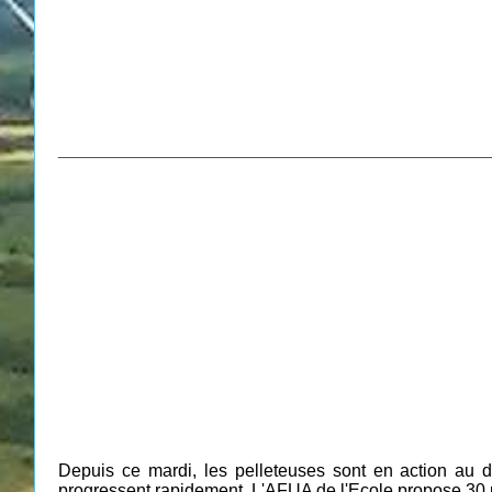
_________________________________________________
Depuis ce mardi, les pelleteuses sont en action au de
progressent rapidement. L'AFUA de l'Ecole propose 30 parc