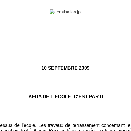
_____________________________________
10 SEPTEMBRE 2009
AFUA DE L'ECOLE: C'EST PARTI
ssus de l'école. Les travaux de terrassement concernant le f
elles de 4 à 9 ares. Possibilité est donnée aux futurs propriéta