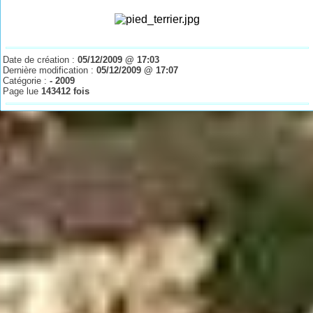
Date de création :
05/12/2009 @ 17:03
Dernière modification :
05/12/2009 @ 17:07
Catégorie :
- 2009
Page lue
143412 fois