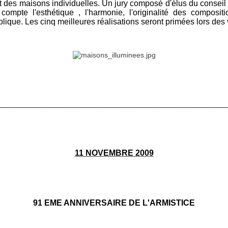
nt des maisons individuelles. Un jury composé d'élus du conseil
mpte l'esthétique , l'harmonie, l'originalité des compositi
ublique. Les cinq meilleures réalisations seront primées lors de
________________________________________________________
11 NOVEMBRE 2009
91 EME ANNIVERSAIRE DE L'ARMISTICE