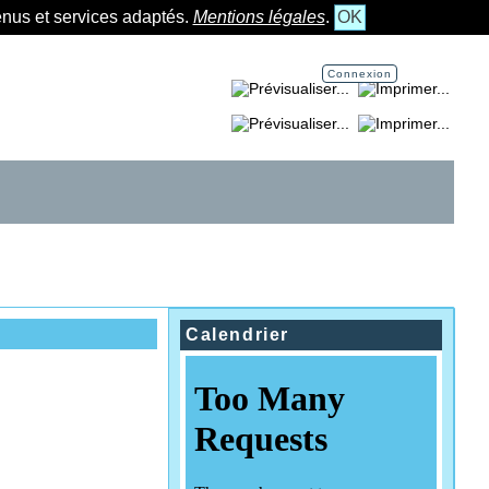
tenus et services adaptés.
Mentions légales
.
OK
Connexion
Imprimer la page...
Imprimer la section...
Calendrier