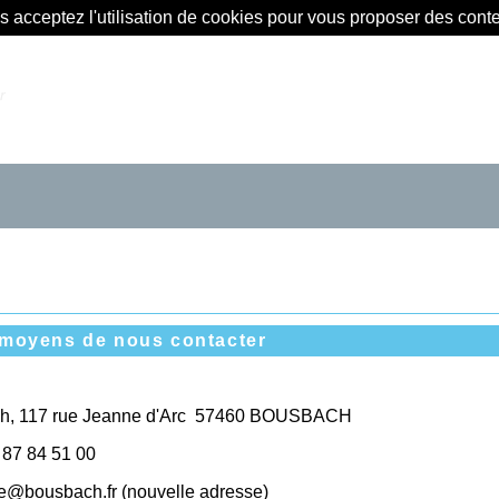
us acceptez l'utilisation de cookies pour vous proposer des con
r
s moyens de nous contacter
ch, 117 rue Jeanne d'Arc 57460 BOUSBACH
87
84
51
00
ie@bousbach.fr (nouvelle adresse)