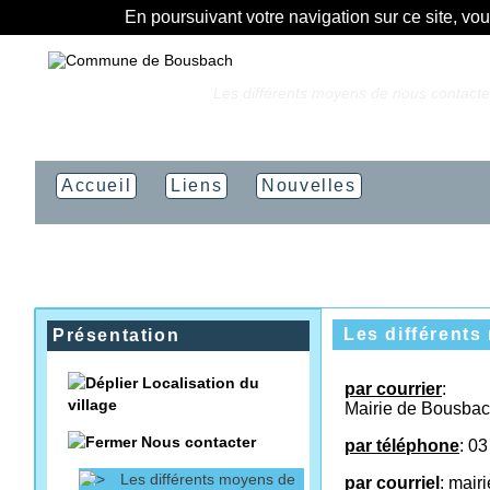
En poursuivant votre navigation sur ce site, vo
Vous êtes ici :
Accueil
»
Les différents moyens de nous contacte
Accueil
Liens
Nouvelles
Les différent
Présentation
Localisation du
par courrier
:
village
Mairie de Bousba
Nous contacter
par téléphone
: 03
Les différents moyens de
par courriel
: mair