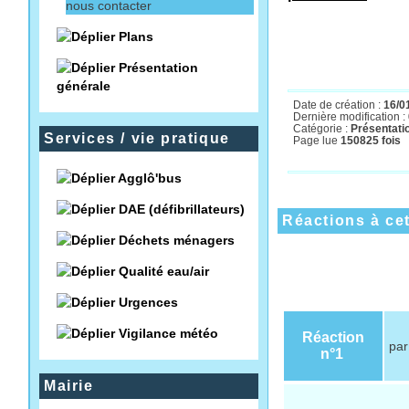
nous contacter
par fax
: 0387841
Plans
Présentation
générale
Date de création :
16/0
Dernière modification :
Catégorie :
Présentati
Services / vie pratique
Page lue
150825 fois
Agglô'bus
DAE (défibrillateurs)
Réactions à cet
Déchets ménagers
Qualité eau/air
Urgences
Vigilance météo
Réaction
pa
n°1
Mairie