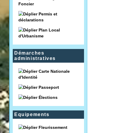
Foncier
Permis et
déclarations
Plan Local
d'Urbanisme
Démarches
administratives
Carte Nationale
d'Identité
Passeport
Élections
Equipements
Fleurissement