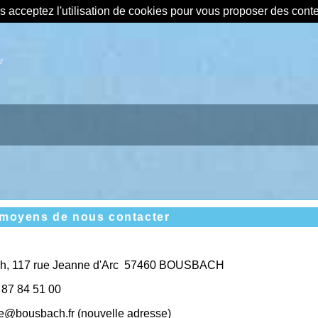
us acceptez l'utilisation de cookies pour vous proposer des con
r
s moyens de nous contacter
ch, 117 rue Jeanne d'Arc 57460 BOUSBACH
87
84
51
00
ie@bousbach.fr (nouvelle adresse)