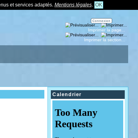
tenus et services adaptés.
Mentions légales
.
OK
Connexion
Imprimer la page...
Imprimer la section...
Calendrier