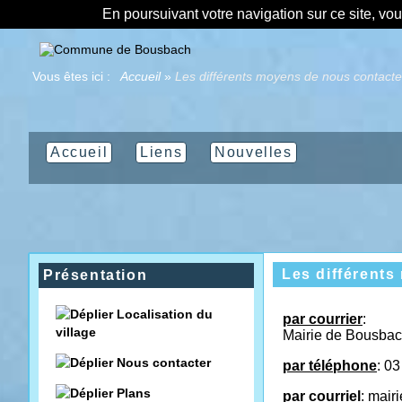
En poursuivant votre navigation sur ce site, vo
Vous êtes ici :
Accueil
»
Les différents moyens de nous contacte
Accueil
Liens
Nouvelles
Les différent
Présentation
Localisation du
par courrier
:
village
Mairie de Bousba
Nous contacter
par téléphone
: 03
Plans
par courriel
: mair