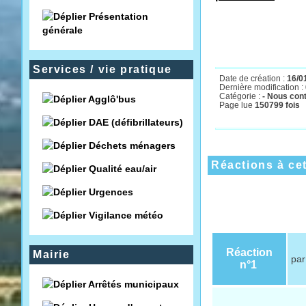
Présentation
par fax
: 0387841
générale
Services / vie pratique
Date de création :
16/0
Dernière modification :
Catégorie :
- Nous con
Agglô'bus
Page lue
150799 fois
DAE (défibrillateurs)
Déchets ménagers
Réactions à cet
Qualité eau/air
Urgences
Vigilance météo
Réaction
Mairie
pa
n°1
Arrêtés municipaux