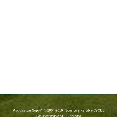
Propulsé par GuppY
© 2004-2019
Sous Licence Libre CeCILL
Document généré en 0.12 seconde