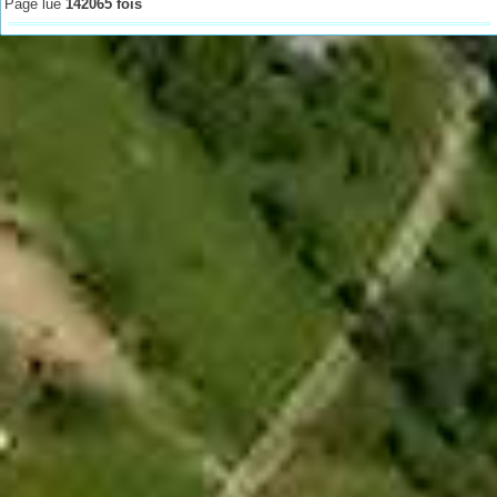
Page lue
142065 fois