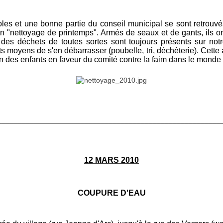
les et une bonne partie du conseil municipal se sont retrouvé
on "nettoyage de printemps". Armés de seaux et de gants, ils o
es déchets de toutes sortes sont toujours présents sur no
ts moyens de s'en débarrasser (poubelle, tri, déchèterie). Cette
on des enfants en faveur du comité contre la faim dans le mond
________________________________________________________
12 MARS 2010
COUPURE D'EAU