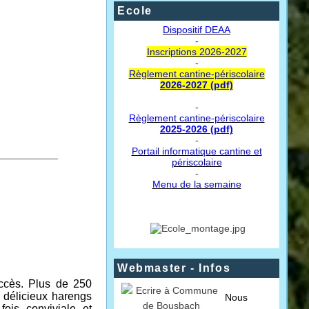
Ecole
Dispositif DEAA
-
Inscriptions 2026-2027
-
Règlement cantine-périscolaire
2026-2027 (pdf)
-
Règlement cantine-périscolaire
2025-2026 (pdf)
-
Portail informatique cantine et
___________
périscolaire
-
Menu de la semaine
Webmaster - Infos
ccès. Plus de 250
s délicieux harengs
Nous
ois conviviale et