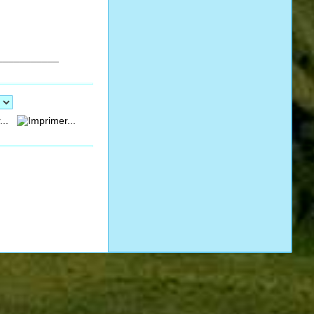
___________
...