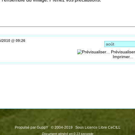
________________________________________________________
5/2010 @ 09:26
Prévisualiser
Imprimer...
Propulsé par GuppY
© 2004-2019
Sous Licence Libre CeCILL
Document généré en 0.13 seconde