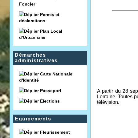
Foncier
__________
Permis et
déclarations
Plan Local
d'Urbanisme
Démarches
administratives
Carte Nationale
d'Identité
Passeport
A partir du 28 se
Lorraine.
Toutes p
Élections
télévision.
Equipements
Fleurissement