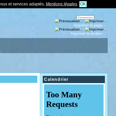
tenus et services adaptés.
Mentions légales
.
OK
Connexion
Imprimer la page...
Imprimer la section...
Calendrier