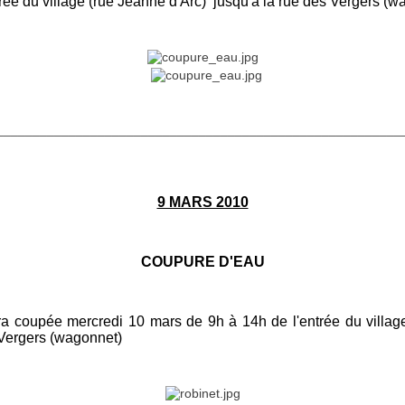
trée du village (rue Jeanne d'Arc) jusqu'à la rue des Vergers (w
________________________________________________________
9 MARS 2010
COUPURE D'EAU
era coupée mercredi 10 mars de 9h à 14h de l'entrée du villa
V
ergers (wagonnet)