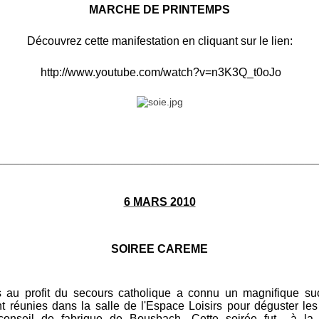
MARCHE DE PRINTEMPS
Découvrez cette manifestation en cliquant sur le lien:
http://www.youtube.com/watch?v=n3K3Q_t0oJo
________________________________________________________
6 MARS 2010
SOIREE CAREME
s au profit du secours catholique a connu un magnifique su
t réunies dans la salle de l'Espace Loisirs pour déguster le
conseil de fabrique de Bousbach. Cette soirée fut à la f