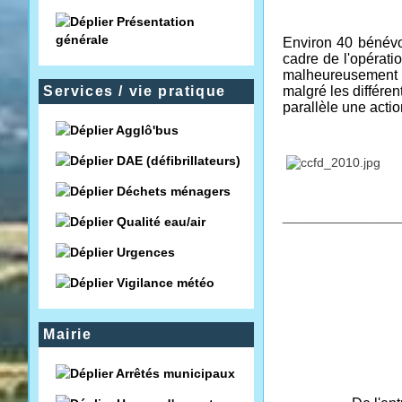
Présentation
générale
Environ 40 bénévo
cadre de l'opérati
malheureusement d
Services / vie pratique
malgré les différen
parallèle une acti
Agglô'bus
DAE (défibrillateurs)
Déchets ménagers
________________
Qualité eau/air
Urgences
Vigilance météo
Mairie
Arrêtés municipaux