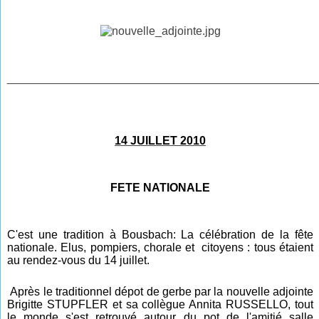
________________________________________________
14 JUILLET 2010
FETE NATIONALE
C'est une tradition à Bousbach: La célébration de la fête
nationale. Elus, pompiers, chorale et citoyens : tous étaient
au rendez-vous du 14 juillet.
Après le traditionnel dépot de gerbe par la nouvelle adjointe
Brigitte STUPFLER et sa collègue Annita RUSSELLO, tout
le monde s'est retrouvé autour
du pot d
e l'amitié salle