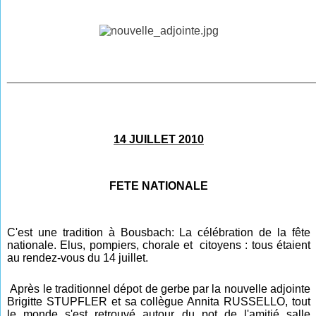
________________________________________________
14 JUILLET 2010
FETE NATIONALE
C'est une tradition à Bousbach: La célébration de la fête
nationale. Elus, pompiers, chorale et citoyens : tous étaient
au rendez-vous du 14 juillet.
Après le traditionnel dépot de gerbe par la nouvelle adjointe
Brigitte STUPFLER et sa collègue Annita RUSSELLO, tout
le monde s'est retrouvé autour
du pot d
e l'amitié salle