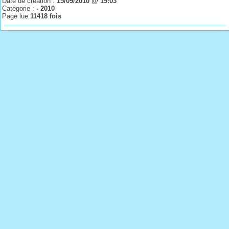
Date de création :
15/09/2010 @ 19:03
Catégorie :
- 2010
Page lue
11418 fois