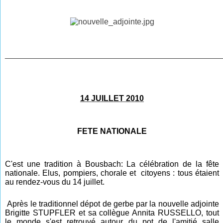
________________________________________________
14 JUILLET 2010
FETE NATIONALE
C'est une tradition à Bousbach: La célébration de la fête
nationale. Elus, pompiers, chorale et citoyens : tous étaient
au rendez-vous du 14 juillet.
Après le traditionnel dépot de gerbe par la nouvelle adjointe
Brigitte STUPFLER et sa collègue Annita RUSSELLO, tout
le monde s'est retrouvé autour
du pot d
e l'amitié salle