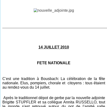
________________________________________________
14 JUILLET 2010
FETE NATIONALE
C'est une tradition à Bousbach: La célébration de la fête
nationale. Elus, pompiers, chorale et citoyens : tous étaient
au rendez-vous du 14 juillet.
Après le traditionnel dépot de gerbe par la nouvelle adjointe
Brigitte STUPFLER et sa collègue Annita RUSSELLO, tout
le monde s'est retrouvé autour
du pot d
e l'amitié salle