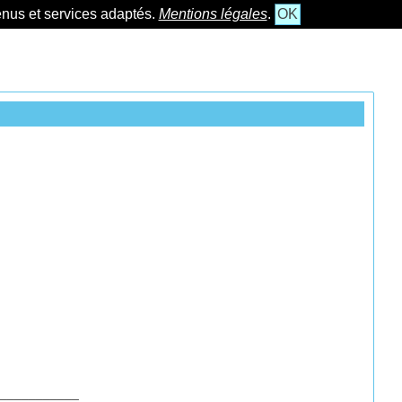
tenus et services adaptés.
Mentions légales
.
OK
___________