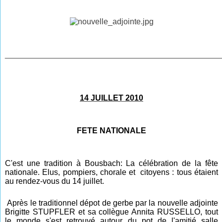
________________________________________________
14 JUILLET 2010
FETE NATIONALE
C'est une tradition à Bousbach: La célébration de la fête
nationale. Elus, pompiers, chorale et citoyens : tous étaient
au rendez-vous du 14 juillet.
Après le traditionnel dépot de gerbe par la nouvelle adjointe
Brigitte STUPFLER et sa collègue Annita RUSSELLO, tout
le monde s'est retrouvé autour
du pot d
e l'amitié salle