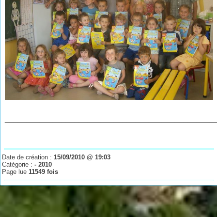
________________________________________________
Date de création :
15/09/2010 @ 19:03
Catégorie :
- 2010
Page lue
11549 fois