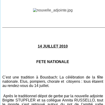
________________________________________________
14 JUILLET 2010
FETE NATIONALE
C'est une tradition à Bousbach: La célébration de la fête
nationale. Elus, pompiers, chorale et citoyens : tous étaient
au rendez-vous du 14 juillet.
Après le traditionnel dépot de gerbe par la nouvelle adjointe
Brigitte STUPFLER et sa collègue Annita RUSSELLO, tout
le monde s'est retrouvé autour
du pot d
e l'amitié salle