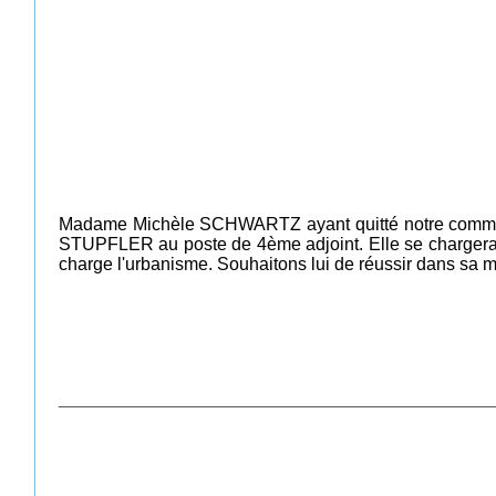
Madame Michèle SCHWARTZ ayant quitté notre commune 
STUPFLER au poste de 4ème adjoint. Elle se chargera 
charge l'urbanisme. Souhaitons lui de réussir dans sa 
_________________________________________________