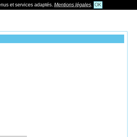
tenus et services adaptés.
Mentions légales
.
OK
___________