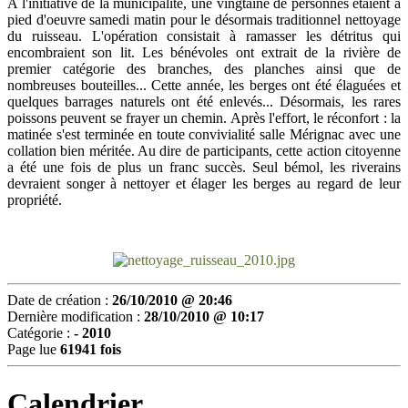
A l'initiative de la municipalité, une vingtaine de personnes étaient à
pied d'oeuvre samedi matin pour le désormais traditionnel nettoyage
du ruisseau. L'opération consistait à ramasser les détritus qui
encombraient son lit. Les bénévoles ont extrait de la rivière de
premier catégorie des branches, des p
lanches ai
nsi que de
nombreuses bouteilles... Cette année, les berges ont été élaguées et
quelques barrages naturels ont été enlevés... Désormais, les rares
poissons peuvent se frayer un chemin. Après l'effort, le réconfort : la
matinée s'est terminée en toute convivialité salle Mérignac avec une
collation bien méritée. Au dire de participants, cette action citoyenne
a été une fois de plus un franc succès. Seul bémol, les riverains
devraient songer à nettoyer et élager les berges au regard de leur
propriété.
Date de création :
26/10/2010 @ 20:46
Dernière modification :
28/10/2010 @ 10:17
Catégorie :
- 2010
Page lue
61941 fois
Calendrier