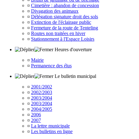
¤
Cimetière : abandon de concession
¤
Divagation des animaux
¤
Délégation signature droit des sols
¤
Extinction de l'éclairage public
¤
Fermeture de la route de Tenteling
¤
Routes non traitées en hiver
¤
Stationnement à l'Espace Loisirs
Heures d'ouverture
¤
Mairie
¤
Permanence des élus
Le bulletin municipal
¤
2001/2002
¤
2002/2003
¤
2003/2004
¤
2003/2004
¤
2004/2005
¤
2006
¤
2007
¤
La lettre municipale
¤
Les bulletins en ligne