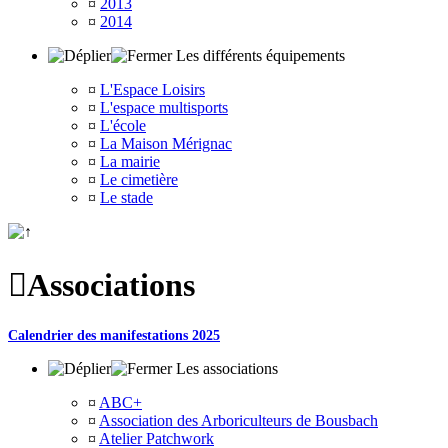
¤
2013
¤
2014
Les différents équipements
¤
L'Espace Loisirs
¤
L'espace multisports
¤
L'école
¤
La Maison Mérignac
¤
La mairie
¤
Le cimetière
¤
Le stade

Associations
Calendrier des manifestations 2025
Les associations
¤
ABC+
¤
Association des Arboriculteurs de Bousbach
¤
Atelier Patchwork