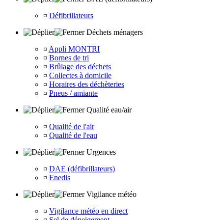
¤
Défibrillateurs
Déchets ménagers
¤
Appli MONTRI
¤
Bornes de tri
¤
Brûlage des déchets
¤
Collectes à domicile
¤
Horaires des déchèteries
¤
Pneus / amiante
Qualité eau/air
¤
Qualité de l'air
¤
Qualité de l'eau
Urgences
¤
DAE (défibrillateurs)
¤
Enedis
Vigilance météo
¤
Vigilance météo en direct
¤
Sel de déneigement