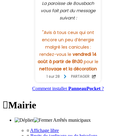
Comment installer
PanneauPocket
?

Mairie
Arrêtés municipaux
¤
Affichage libre
¤
Bruits de jardinage ou de bricolage