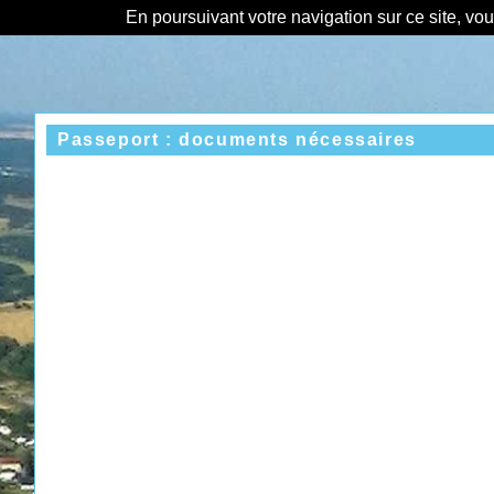
En poursuivant votre navigation sur ce site, vo
Passeport : documents nécessaires