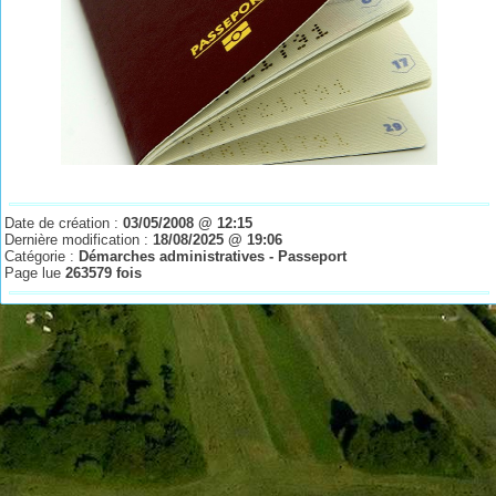
Date de création :
03/05/2008 @ 12:15
Dernière modification :
18/08/2025 @ 19:06
Catégorie :
Démarches administratives - Passeport
Page lue
263579 fois